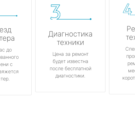
Ре
езд
Диагностика
те
тера
техники
Спе
ас до
Цена за ремонт
про
ованного
будет известна
ре
ени с
после бесплатной
ме
вяжется
диагностики.
корот
тер.