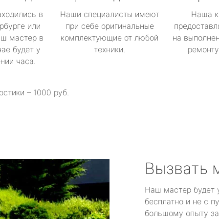
аходились в
Наши специалисты имеют
Наша к
рбурге или
при себе оригинальные
предоставл
аш мастер в
комплектующие от любой
на выполнен
ае будет у
техники.
ремонту 
ении часа.
остики – 1000 руб.
Вызвать 
Наш мастер будет 
бесплатно и не с п
большому опыту за