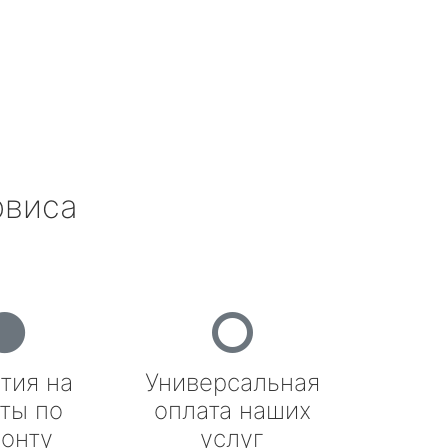
рвиса
тия на
Универсальная
ты по
оплата наших
онту
услуг