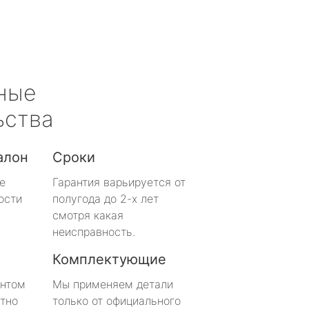
ные
ьства
алон
Сроки
е
Гарантия варьируется от
ости
полугода до 2-х лет
смотря какая
неисправность.
Комплектующие
онтом
Мы применяем детали
тно
только от официального