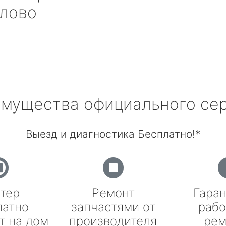
лово
мущества официального се
Выезд и диагностика Бесплатно!*
тер
Ремонт
Гаран
латно
запчастями от
рабо
т на дом
производителя
рем