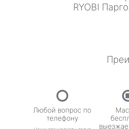
RYOBI
Парго
Преи
Любой вопрос по
Мас
телефону
бесп
выезжае