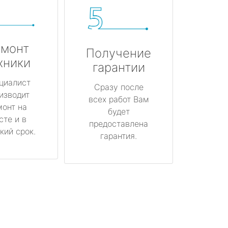
монт
Получение
хники
гарантии
циалист
Сразу после
изводит
всех работ Вам
монт на
будет
сте и в
предоставлена
кий срок.
гарантия.