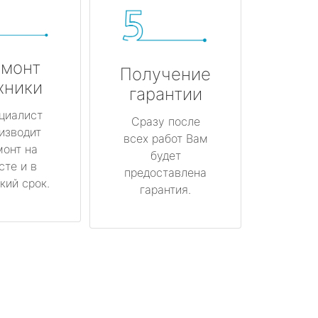
монт
Получение
хники
гарантии
циалист
Сразу после
изводит
всех работ Вам
монт на
будет
сте и в
предоставлена
кий срок.
гарантия.