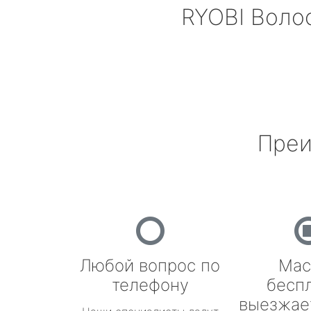
RYOBI
Воло
Преи
Любой вопрос по
Мас
телефону
бесп
выезжае