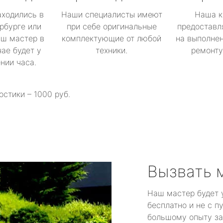
аходились в
Наши специалисты имеют
Наша к
рбурге или
при себе оригинальные
предоставл
аш мастер в
комплектующие от любой
на выполнен
ае будет у
техники.
ремонту 
ении часа.
остики – 1000 руб.
Вызвать 
Наш мастер будет 
бесплатно и не с п
большому опыту за