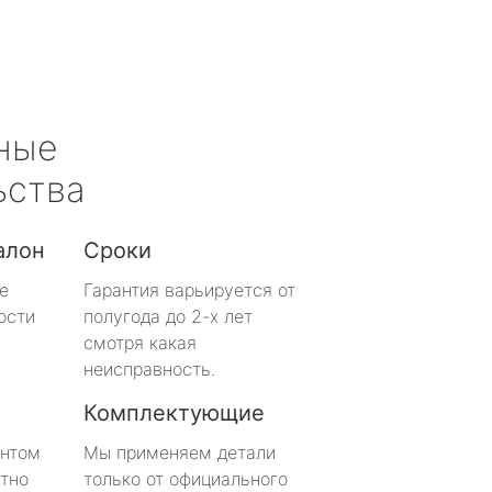
ные
ьства
алон
Сроки
е
Гарантия варьируется от
ости
полугода до 2-х лет
смотря какая
неисправность.
Комплектующие
онтом
Мы применяем детали
тно
только от официального