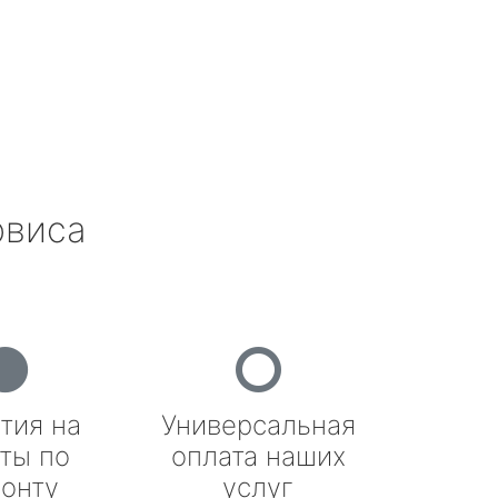
рвиса
тия на
Универсальная
ты по
оплата наших
онту
услуг