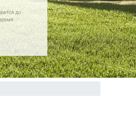
рется до
время.