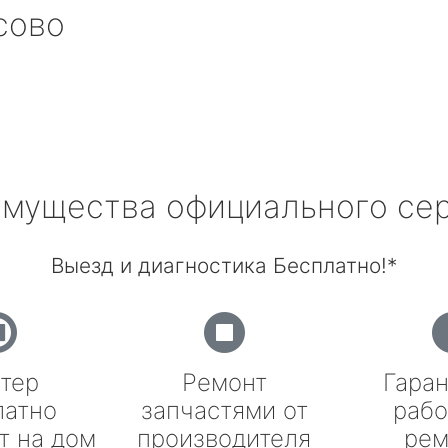
сово
мущества официального се
Выезд и диагностика Бесплатно!*
тер
Ремонт
Гаран
латно
запчастями от
рабо
т на дом
производителя
рем