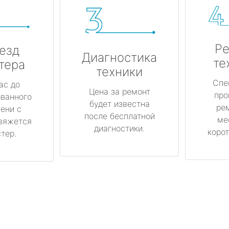
Ре
езд
Диагностика
те
тера
техники
Спе
ас до
Цена за ремонт
про
ованного
будет известна
ре
ени с
после бесплатной
ме
вяжется
диагностики.
корот
тер.