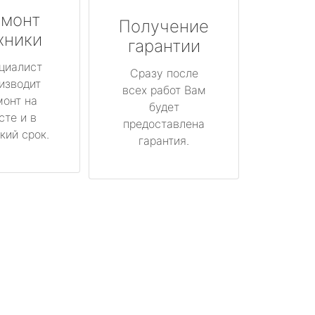
монт
Получение
хники
гарантии
циалист
Сразу после
изводит
всех работ Вам
монт на
будет
сте и в
предоставлена
кий срок.
гарантия.