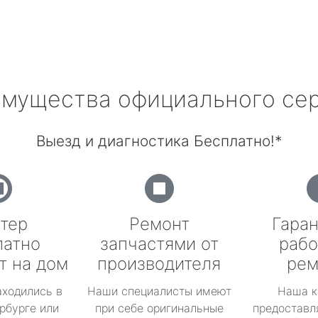
мущества официального се
Выезд и диагностика Бесплатно!*
тер
Ремонт
Гаран
латно
запчастями от
рабо
т на дом
производителя
рем
аходились в
Наши специалисты имеют
Наша к
рбурге или
при себе оригинальные
предоставл