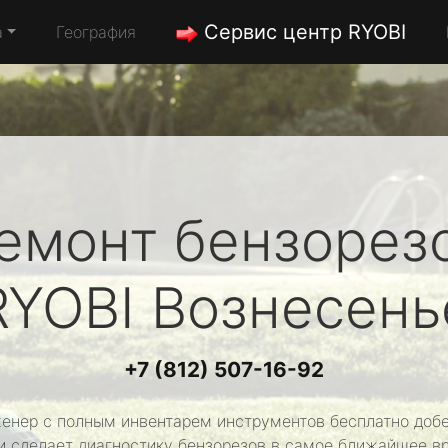
Сервис центр RYOBI
а
География
емонт бензорез
RYOBI
Вознесень
+7 (812) 507-16-92
енер с полным инвентарем инструментов бесплатно добе
и сделает диагностику бензорезов в самое ближайшее в