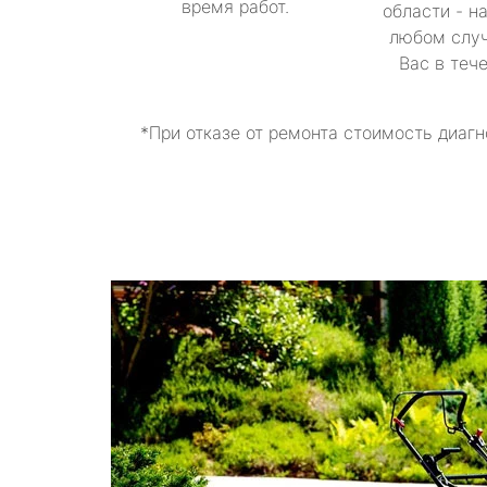
время работ.
области - н
любом случ
Вас в теч
*При отказе от ремонта стоимость диагн