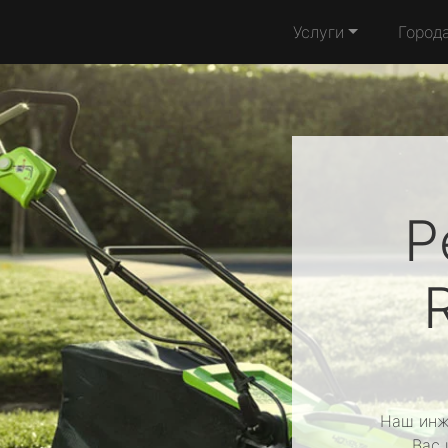
Услуги
Город
Р
Наш инж
Вас 