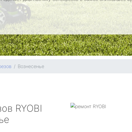
резов
Вознесенье
зов
RYOBI
ье