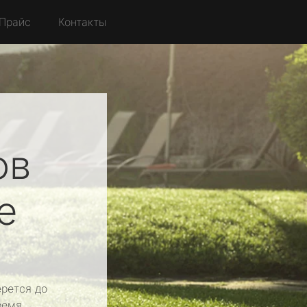
Прайс
Контакты
ов
е
рется до
ремя.