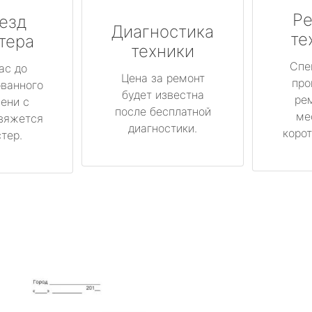
Ре
езд
Диагностика
те
тера
техники
Спе
ас до
Цена за ремонт
про
ованного
будет известна
ре
ени с
после бесплатной
ме
вяжется
диагностики.
корот
тер.