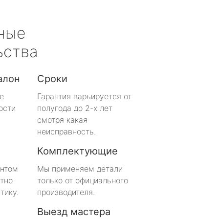
ные
ьства
алон
Сроки
е
Гарантия варьируется от
ости
полугода до 2-х лет
смотря какая
неисправность.
Комплектующие
онтом
Мы применяем детали
тно
только от официального
тику.
производителя.
Выезд мастера