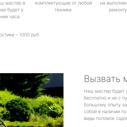
аш мастер в
комплектующие от любой
на выполнен
ае будет у
техники.
ремонту 
ении часа.
остики – 1000 руб.
Вызвать 
Наш мастер будет 
бесплатно и не с п
большому опыту за
собой в наличии по
виды поломок садов