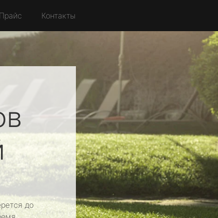
Прайс
Контакты
ов
й
рется до
ремя.