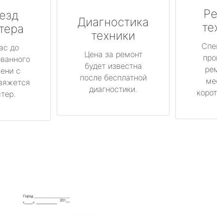
Ре
езд
Диагностика
те
тера
техники
Спе
ас до
Цена за ремонт
про
ованного
будет известна
ре
ени с
после бесплатной
ме
вяжется
диагностики.
корот
тер.