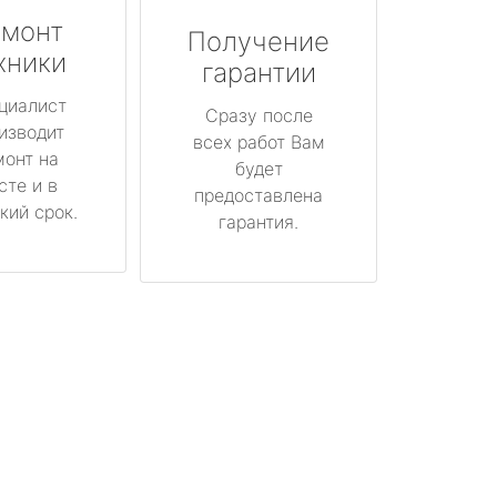
монт
Получение
хники
гарантии
циалист
Сразу после
изводит
всех работ Вам
монт на
будет
сте и в
предоставлена
кий срок.
гарантия.