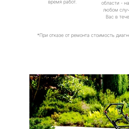
время работ.
области - н
любом случ
Вас в теч
*При отказе от ремонта стоимость диагн