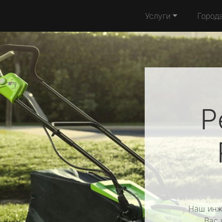
Услуги
Город
Р
Наш инж
Вас 