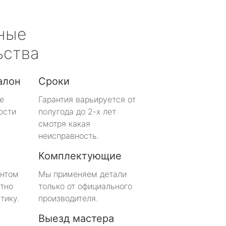
ные
ьства
алон
Сроки
е
Гарантия варьируется от
ости
полугода до 2-х лет
смотря какая
неисправность.
Комплектующие
онтом
Мы применяем детали
тно
только от официального
тику.
производителя.
Выезд мастера