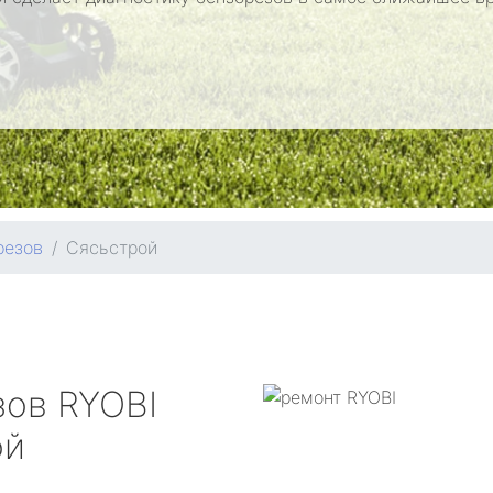
резов
Сясьстрой
зов
RYOBI
ой