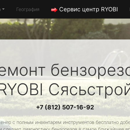
Сервис центр RYOBI
а
География
емонт бензорез
RYOBI
Сясьстро
+7 (812) 507-16-92
енер с полным инвентарем инструментов бесплатно добе
и сделает диагностику бензорезов в самое ближайшее в