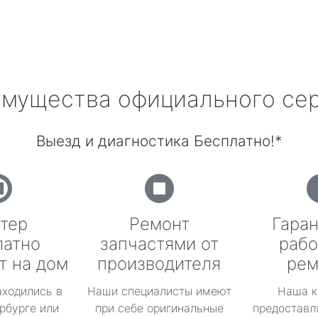
мущества официального се
Выезд и диагностика Бесплатно!*
тер
Ремонт
Гаран
латно
запчастями от
рабо
т на дом
производителя
рем
аходились в
Наши специалисты имеют
Наша к
рбурге или
при себе оригинальные
предоставл