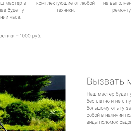
аш мастер в
комплектующие от любой
на выполнен
ае будет у
техники.
ремонту 
ении часа.
остики – 1000 руб.
Вызвать 
Наш мастер будет 
бесплатно и не с п
большому опыту за
собой в наличии по
виды поломок садов