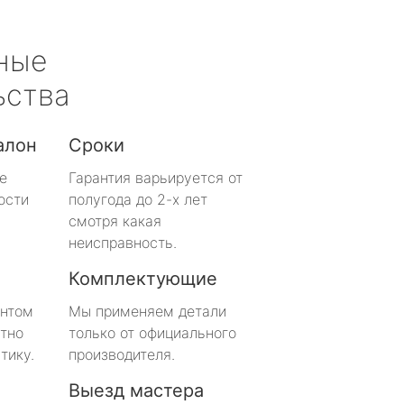
ные
ьства
алон
Сроки
е
Гарантия варьируется от
ости
полугода до 2-х лет
смотря какая
неисправность.
Комплектующие
онтом
Мы применяем детали
тно
только от официального
тику.
производителя.
Выезд мастера