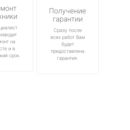
монт
Получение
хники
гарантии
циалист
Сразу после
изводит
всех работ Вам
монт на
будет
сте и в
предоставлена
кий срок.
гарантия.