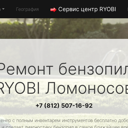
Сервис центр RYOBI
а
География
Ремонт бензопи
RYOBI
Ломоносо
+7 (812) 507-16-92
енер с полным инвентарем инструментов бесплатно добе
 и сделает диагностику бензопил в самое ближайшее вр