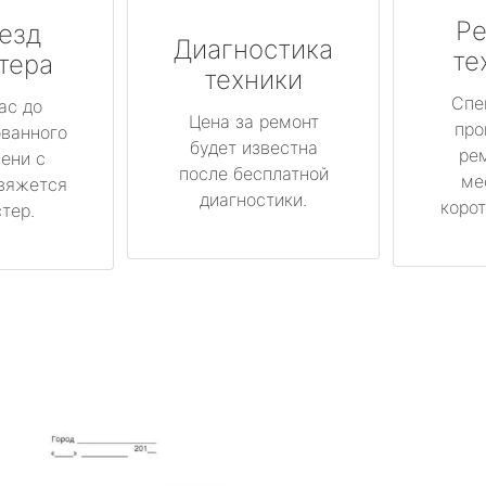
Ре
езд
Диагностика
те
тера
техники
Спе
ас до
Цена за ремонт
про
ованного
будет известна
ре
ени с
после бесплатной
ме
вяжется
диагностики.
корот
тер.