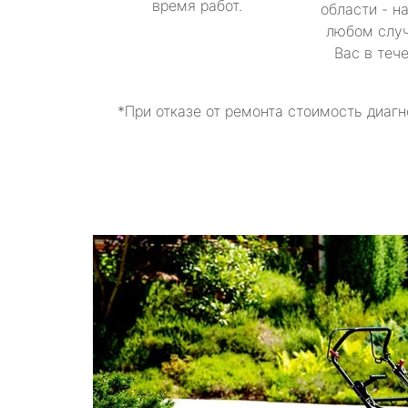
время работ.
области - н
любом случ
Вас в теч
*При отказе от ремонта стоимость диагн