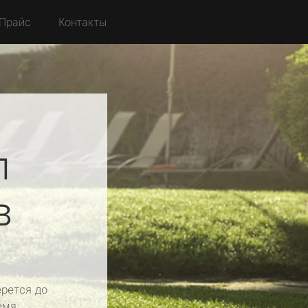
Прайс
Контакты
л
в
рется до
емя.