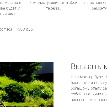
аш мастер в
комплектующие от любой
на выполнен
ае будет у
техники.
ремонту 
ении часа.
остики – 1000 руб.
Вызвать 
Наш мастер будет 
бесплатно и не с п
большому опыту за
собой в наличии по
виды поломок садов