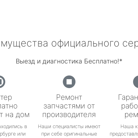
мущества официального се
Выезд и диагностика Бесплатно!*
тер
Ремонт
Гаран
латно
запчастями от
рабо
т на дом
производителя
рем
аходились в
Наши специалисты имеют
Наша к
рбурге или
при себе оригинальные
предоставл