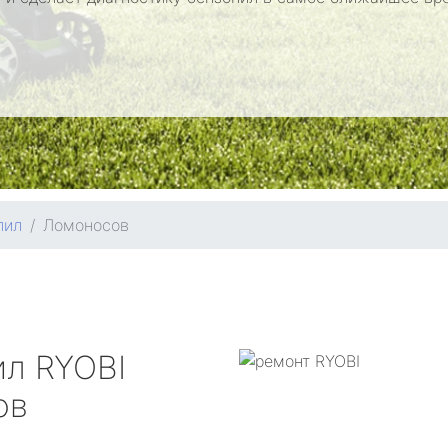
пил
Ломоносов
ил
RYOBI
ов