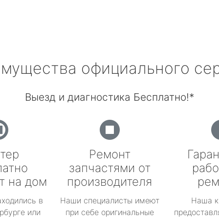
мущества официального се
Выезд и диагностика Бесплатно!*
тер
Ремонт
Гаран
латно
запчастями от
рабо
т на дом
производителя
рем
аходились в
Наши специалисты имеют
Наша к
рбурге или
при себе оригинальные
предоставл