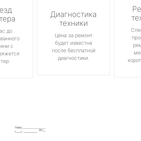
Ре
езд
Диагностика
те
тера
техники
Спе
ас до
Цена за ремонт
про
ованного
будет известна
ре
ени с
после бесплатной
ме
вяжется
диагностики.
корот
тер.