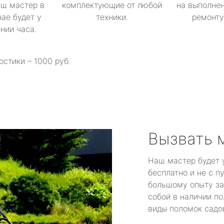
аш мастер в
комплектующие от любой
на выполнен
ае будет у
техники.
ремонту 
ении часа.
остики – 1000 руб.
Вызвать 
Наш мастер будет 
бесплатно и не с п
большому опыту за
собой в наличии по
виды поломок садов