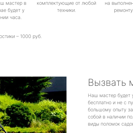
аш мастер в
комплектующие от любой
на выполнен
ае будет у
техники.
ремонту 
ении часа.
остики – 1000 руб.
Вызвать 
Наш мастер будет 
бесплатно и не с п
большому опыту за
собой в наличии по
виды поломок садов