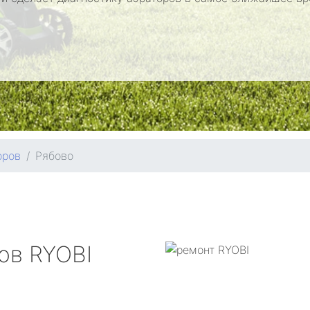
оров
Рябово
ров
RYOBI