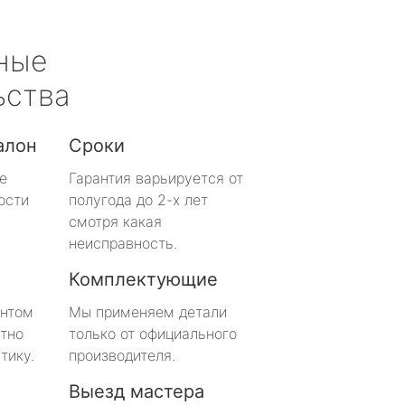
ные
ьства
алон
Сроки
е
Гарантия варьируется от
ости
полугода до 2-х лет
смотря какая
неисправность.
Комплектующие
онтом
Мы применяем детали
тно
только от официального
тику.
производителя.
Выезд мастера