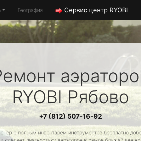
Сервис центр RYOBI
а
География
Ремонт аэраторо
RYOBI
Рябово
+7 (812) 507-16-92
енер с полным инвентарем инструментов бесплатно добе
 и сделает диагностику аэраторов в самое ближайшее вр