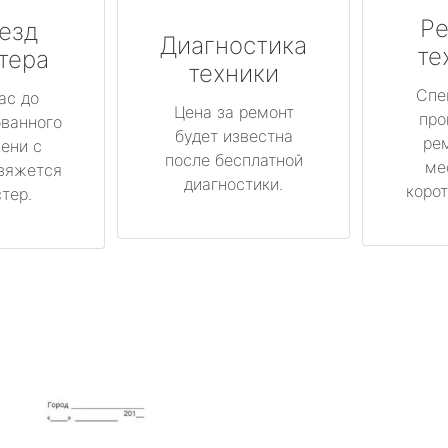
Ре
езд
Диагностика
те
тера
техники
Спе
ас до
Цена за ремонт
про
ованного
будет известна
ре
ени с
после бесплатной
ме
вяжется
диагностики.
корот
тер.