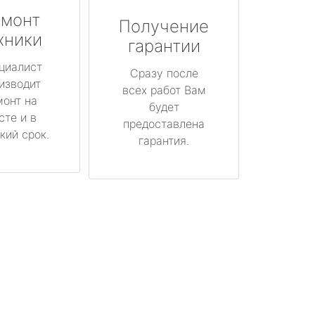
монт
Получение
хники
гарантии
циалист
Сразу после
изводит
всех работ Вам
монт на
будет
сте и в
предоставлена
кий срок.
гарантия.