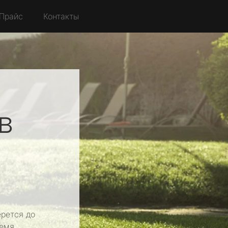
Прайс
Контакты
в
рется до
емя.