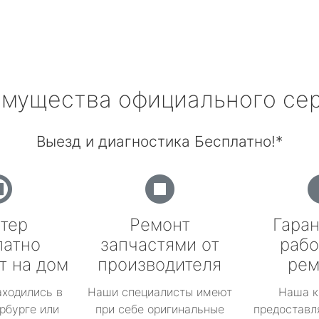
мущества официального се
Выезд и диагностика Бесплатно!*
тер
Ремонт
Гаран
латно
запчастями от
рабо
т на дом
производителя
рем
аходились в
Наши специалисты имеют
Наша к
рбурге или
при себе оригинальные
предоставл