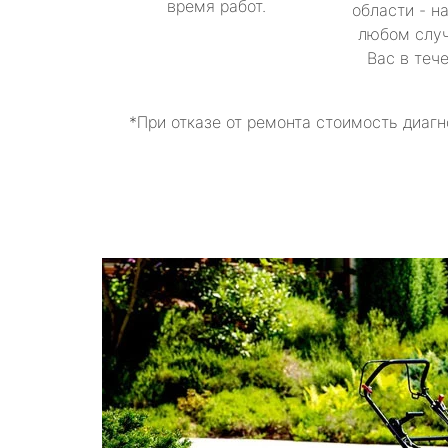
время работ.
области - н
любом случ
Вас в теч
*При отказе от ремонта стоимость диагн